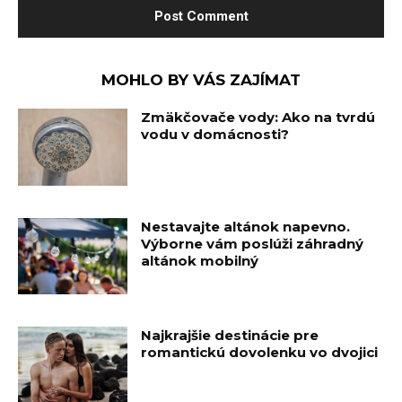
MOHLO BY VÁS ZAJÍMAT
Zmäkčovače vody: Ako na tvrdú
vodu v domácnosti?
Nestavajte altánok napevno.
Výborne vám poslúži záhradný
altánok mobilný
Najkrajšie destinácie pre
romantickú dovolenku vo dvojici