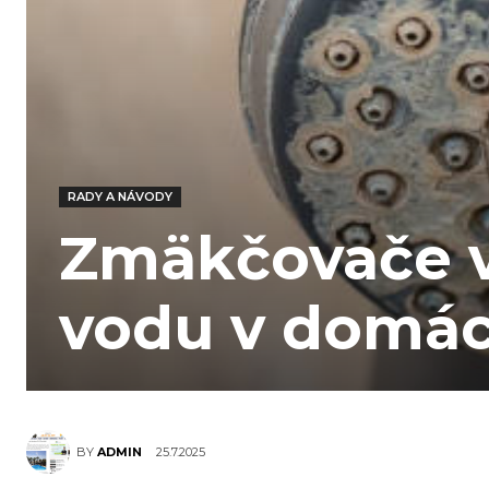
RADY A NÁVODY
Zmäkčovače v
vodu v domác
25.7.2025
BY
ADMIN