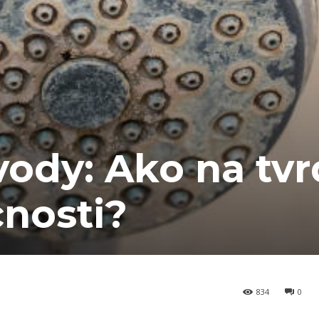
ody: Ako na tv
nosti?
834
0