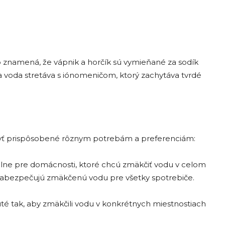
 znamená, že vápnik a horčík sú vymieňané za sodík
sa voda stretáva s iónomeničom, ktorý zachytáva tvrdé
byť prispôsobené rôznym potrebám a preferenciám:
álne pre domácnosti, ktoré chcú zmäkčiť vodu v celom
zabezpečujú zmäkčenú vodu pre všetky spotrebiče.
é tak, aby zmäkčili vodu v konkrétnych miestnostiach