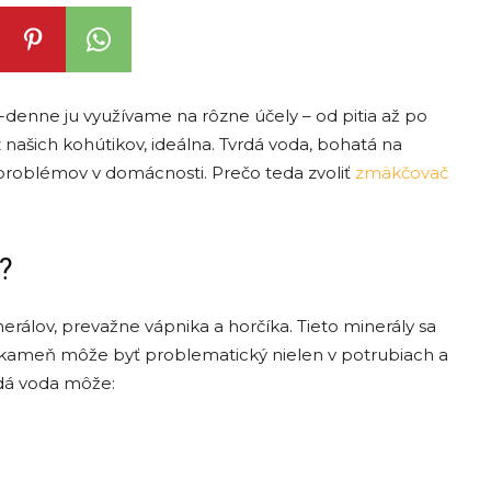
-denne ju využívame na rôzne účely – od pitia až po
 z našich kohútikov, ideálna. Tvrdá voda, bohatá na
problémov v domácnosti. Prečo teda zvoliť
zmäkčovač
?
rálov, prevažne vápnika a horčíka. Tieto minerály sa
kameň môže byť problematický nielen v potrubiach a
rdá voda môže: