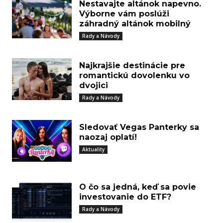
Nestavajte altánok napevno.
Výborne vám poslúži
záhradný altánok mobilný
Rady a Návody
Najkrajšie destinácie pre
romantickú dovolenku vo
dvojici
Rady a Návody
Sledovať Vegas Panterky sa
naozaj oplatí!
Aktuality
O čo sa jedná, keď sa povie
investovanie do ETF?
Rady a Návody