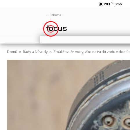
C
28.1
Brno
- Reklama -
Domů
Rady a Návody
Zmäkčovače vody: Ako na tvrdú vodu v domác