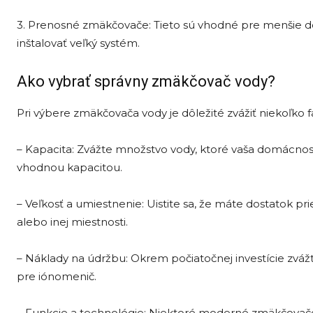
3. Prenosné zmäkčovače: Tieto sú vhodné pre menšie d
inštalovať veľký systém.
Ako vybrať správny zmäkčovač vody?
Pri výbere zmäkčovača vody je dôležité zvážiť niekoľko f
– Kapacita: Zvážte množstvo vody, ktoré vaša domácnosť
vhodnou kapacitou.
– Veľkosť a umiestnenie: Uistite sa, že máte dostatok prie
alebo inej miestnosti.
– Náklady na údržbu: Okrem počiatočnej investície zvážt
pre iónomenič.
– Funkcie a technológie: Niektoré moderné zmäkčovače