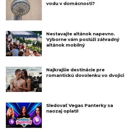
vodu v domácnosti?
Nestavajte altánok napevno.
Výborne vám poslúži záhradný
altánok mobilný
Najkrajšie destinácie pre
romantickú dovolenku vo dvojici
Sledovať Vegas Panterky sa
naozaj oplatí!