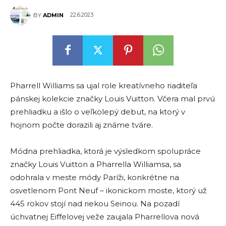
22.6.2023
BY
ADMIN
Pharrell Williams sa ujal role kreatívneho riaditeľa
pánskej kolekcie značky Louis Vuitton. Včera mal prvú
prehliadku a išlo o veľkolepý debut, na ktorý v
hojnom počte dorazili aj známe tváre.
Módna prehliadka, ktorá je výsledkom spolupráce
značky Louis Vuitton a Pharrella Williamsa, sa
odohrala v meste módy Paríži, konkrétne na
osvetlenom Pont Neuf – ikonickom moste, ktorý už
445 rokov stojí nad riekou Seinou. Na pozadí
úchvatnej Eiffelovej veže zaujala Pharrellova nová