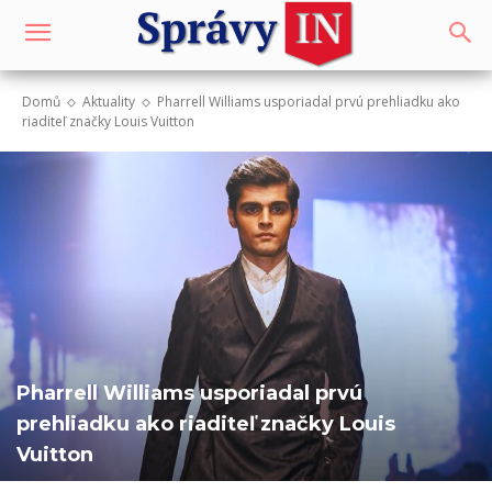
Domů
Aktuality
Pharrell Williams usporiadal prvú prehliadku ako
riaditeľ značky Louis Vuitton
Pharrell Williams usporiadal prvú
prehliadku ako riaditeľ značky Louis
Vuitton