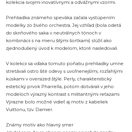
kolekcia svojimi inovatívnymi a odvážnymi vzormi.
Prehliadka známeho speváka začala vystúpením
modelky zo živého orchestra. Jej vzhľad (bola odetá
do skriňového saka v neutrálnych tónoch v
kombinácii s na mieru šitými šortkami) slúžil ako
zjednodušený úvod k modelom, ktoré nasledovali.
V kolekcii sa vďaka tomuto poňatiu prehliadky umne
stretávali ostro šité odevy s uvoľnenejšími, rozľahlými
kúskami v oversized štýle. Perly, charakteristický
estetický prvok Pharrella, potom dotvárali v jeho
modeloch výrazný kontrast s militantnými reťazami.
Výrazne bolo možné vidieť aj motív z kabeliek
Vuittonu, tzv. Damier.
Známy motív ako hlavný smer