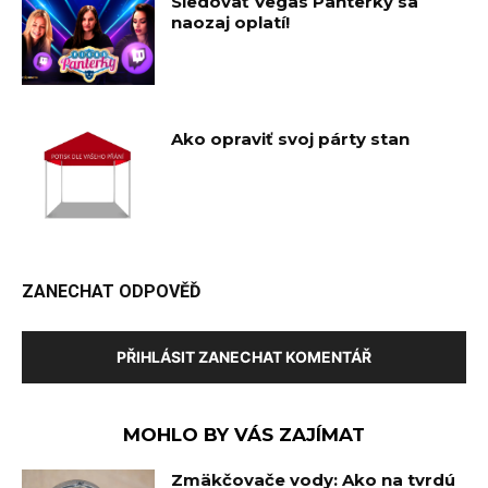
Sledovať Vegas Panterky sa
naozaj oplatí!
Ako opraviť svoj párty stan
ZANECHAT ODPOVĚĎ
PŘIHLÁSIT ZANECHAT KOMENTÁŘ
MOHLO BY VÁS ZAJÍMAT
Zmäkčovače vody: Ako na tvrdú