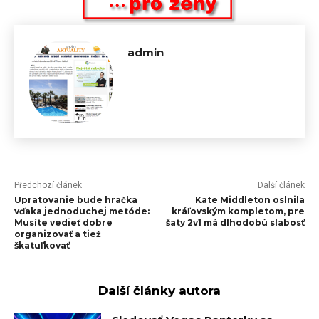
admin
Předchozí článek
Další článek
Upratovanie bude hračka
Kate Middleton oslnila
vďaka jednoduchej metóde:
kráľovským kompletom, pre
Musíte vedieť dobre
šaty 2v1 má dlhodobú slabosť
organizovať a tiež
škatuľkovať
Další články autora