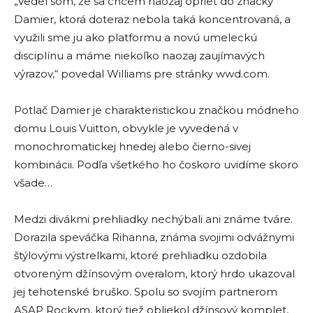
„Vedel som, že sa chcem naozaj oprieť do značky
Damier, ktorá doteraz nebola taká koncentrovaná, a
využili sme ju ako platformu a novú umeleckú
disciplínu a máme niekoľko naozaj zaujímavých
výrazov,“ povedal Williams pre stránky wwd.com.
Potlač Damier je charakteristickou značkou módneho
domu Louis Vuitton, obvykle je vyvedená v
monochromatickej hnedej alebo čierno-sivej
kombinácii. Podľa všetkého ho čoskoro uvidíme skoro
všade…
Medzi divákmi prehliadky nechýbali ani známe tváre.
Dorazila speváčka Rihanna, známa svojimi odvážnymi
štýlovými výstrelkami, ktoré prehliadku ozdobila
otvoreným džínsovým overalom, ktorý hrdo ukazoval
jej tehotenské bruško. Spolu so svojím partnerom
ASAP Rockym, ktorý tiež obliekol džínsový komplet,